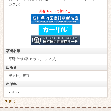
ガクシ)
外部サイトで調べる:
著者名等
平野/芳信‖著(ヒラノ,ヨシノブ)
出版者
光文社／東京
出版年
2013.2
▼ 開く