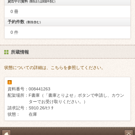
貸出中の資料
（割当または回送中含む）
0 冊
予約件数
（割当含む）
0 件
所蔵情報
状態についての詳細は、こちらを参照してください。
1
資料番号：
008441263
配架場所：
F書庫（「書庫とりよせ」ボタンで申請し、カウン
ターでお受け取りください。）
請求記号：
S910.26/ﾋﾗ ﾀ
状態：
在庫