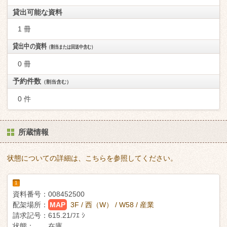
貸出可能な資料
1 冊
貸出中の資料
（割当または回送中含む）
0 冊
予約件数
（割当含む）
0 件
所蔵情報
状態についての詳細は、こちらを参照してください。
1
資料番号：
008452500
配架場所：
MAP
3F / 西（W） / W58 / 産業
請求記号：
615.21/ﾌｴ ｼ
状態：
在庫