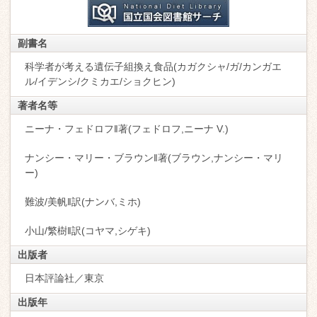
副書名
科学者が考える遺伝子組換え食品(カガクシャ/ガ/カンガエ
ル/イデンシ/クミカエ/ショクヒン)
著者名等
ニーナ・フェドロフ‖著(フェドロフ,ニーナ V.)
ナンシー・マリー・ブラウン‖著(ブラウン,ナンシー・マリ
ー)
難波/美帆‖訳(ナンバ,ミホ)
小山/繁樹‖訳(コヤマ,シゲキ)
出版者
日本評論社／東京
出版年