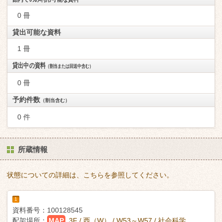
0 冊
貸出可能な資料
1 冊
貸出中の資料
（割当または回送中含む）
0 冊
予約件数
（割当含む）
0 件
所蔵情報
状態についての詳細は、こちらを参照してください。
1
資料番号：
100128545
配架場所：
MAP
3F / 西（W） / W53～W57 / 社会科学