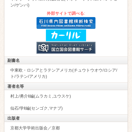
ン/ゲンバ)
外部サイトで調べる:
副書名
中東欧・ロシアとラテンアメリカ(チュウトウオウ/ロシア/
ト/ラテン/アメリカ)
著者名等
村上/勇介‖編(ムラカミ,ユウスケ)
仙石/学‖編(センゴク,マナブ)
出版者
京都大学学術出版会／京都