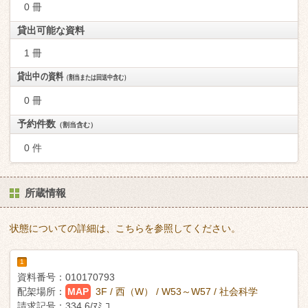
0 冊
貸出可能な資料
1 冊
貸出中の資料
（割当または回送中含む）
0 冊
予約件数
（割当含む）
0 件
所蔵情報
状態についての詳細は、こちらを参照してください。
1
資料番号：
010170793
配架場所：
MAP
3F / 西（W） / W53～W57 / 社会科学
請求記号：
334.6/ﾏﾐ ｺ