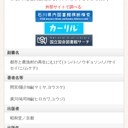
外部サイトで調べる:
副書名
都市と農漁村の再生にむけて(トシ/ト/ノウギョソン/ノ/サイ
セイ/ニ/ムケテ)
著者名等
間宮/陽介‖編(マミヤ,ヨウスケ)
廣川/祐司‖編(ヒロカワ,ユウジ)
出版者
昭和堂／京都
出版年