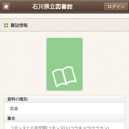
石川県立図書館
ログイン
書誌情報
資料の種別
図書
書名
コモンズと公共空間(コモンズ/ト/コウキョウ/クウカン)