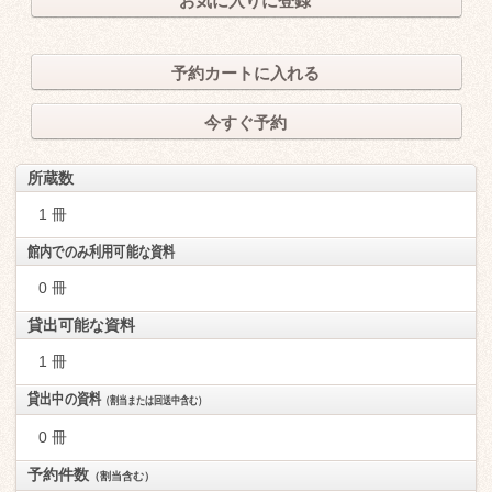
お気に入りに登録
予約カートに入れる
今すぐ予約
所蔵数
1 冊
館内でのみ利用可能な資料
0 冊
貸出可能な資料
1 冊
貸出中の資料
（割当または回送中含む）
0 冊
予約件数
（割当含む）