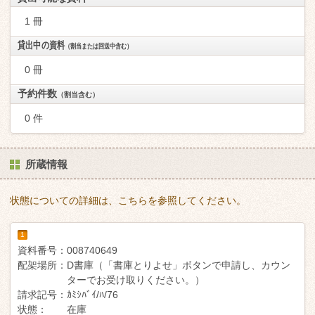
1 冊
貸出中の資料
（割当または回送中含む）
0 冊
予約件数
（割当含む）
0 件
所蔵情報
状態についての詳細は、こちらを参照してください。
1
資料番号：
008740649
配架場所：
D書庫（「書庫とりよせ」ボタンで申請し、カウン
ターでお受け取りください。）
請求記号：
ｶﾐｼﾊﾞｲ/ﾊ/76
状態：
在庫