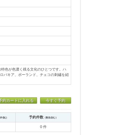
の特色が色濃く残る文化のひとつです。ハ
スロバキア、ポーランド、チェコの刺繡を紹
予約カートに入れる
今すぐ予約
予約件数
送中含む）
（割当含む）
0 件