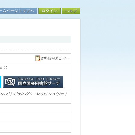
ームページトップへ
ログイン
ヘルプ
資料情報のコピー
ュウ)
/ノ/ナカ/デ/ハグクマレタ/シシュウ/デザ