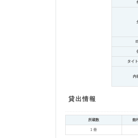
I
タイ
内
貸出情報
所蔵数
館
1 冊