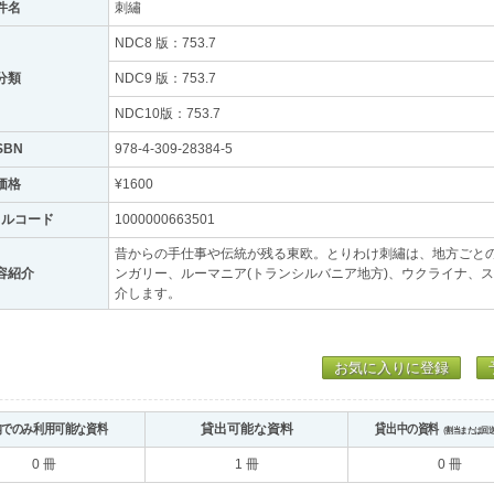
件名
刺繡
NDC8 版：753.7
分類
NDC9 版：753.7
NDC10版：753.7
SBN
978-4-309-28384-5
価格
¥1600
トルコード
1000000663501
昔からの手仕事や伝統が残る東欧。とりわけ刺繡は、地方ごと
容紹介
ンガリー、ルーマニア(トランシルバニア地方)、ウクライナ、
介します。
お気に入りに登録
内でのみ利用可能な資料
貸出可能な資料
貸出中の資料
（割当または回
0 冊
1 冊
0 冊