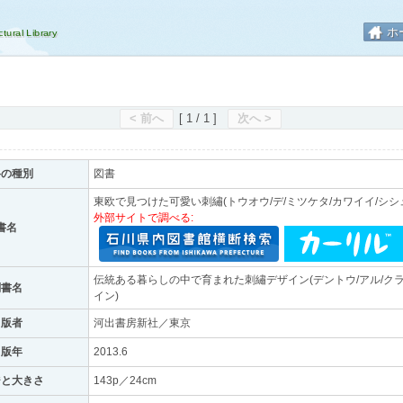
ホ
< 前へ
[ 1 / 1 ]
次へ >
料の種別
図書
東欧で見つけた可愛い刺繡(トウオウ/デ/ミツケタ/カワイイ/シシ
外部サイトで調べる:
書名
伝統ある暮らしの中で育まれた刺繡デザイン(デントウ/アル/クラシ
副書名
イン)
出版者
河出書房新社／東京
出版年
2013.6
ジと大きさ
143p／24cm