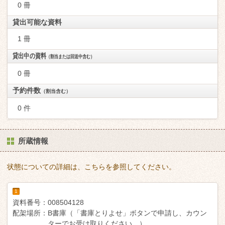
0 冊
貸出可能な資料
1 冊
貸出中の資料
（割当または回送中含む）
0 冊
予約件数
（割当含む）
0 件
所蔵情報
状態についての詳細は、こちらを参照してください。
1
資料番号：
008504128
配架場所：
B書庫（「書庫とりよせ」ボタンで申請し、カウン
ターでお受け取りください。）