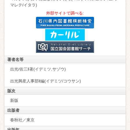
マレテ/イタラ)
外部サイトで調べる:
著者名等
出光/佐三‖著(イデミツ,サゾウ)
出光興産人事部‖編(イデミツ/コウサン)
版次
新版
出版者
春秋社／東京
出版年