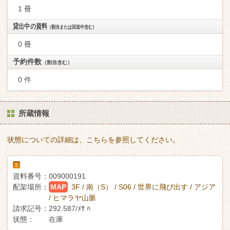
1 冊
貸出中の資料
（割当または回送中含む）
0 冊
予約件数
（割当含む）
0 件
所蔵情報
状態についての詳細は、こちらを参照してください。
1
資料番号：
009000191
配架場所：
MAP
3F / 南（S） / S06 / 世界に飛び出す / アジア
/ ヒマラヤ山脈
請求記号：
292.587/ﾒｻ ﾊ
状態：
在庫