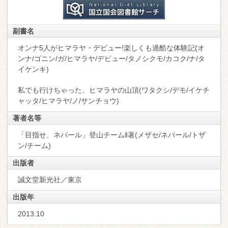
副書名
オンナ5人がヒマラヤ・デビュー!楽しくも過酷な体験記(オ
ンナ/ゴニン/ガ/ヒマラヤ/デビュー/タノシクモ/カコク/ナ/タ
イケンキ)
私でも行けちゃった、ヒマラヤの山頂(ワタクシ/デモ/イケチ
ャッタ/ヒマラヤ/ノ/サンチョウ)
著者名等
「目指せ、ネパール」登山チーム‖著(メザセ/ネパール/トザ
ン/チーム)
出版者
誠文堂新光社／東京
出版年
2013.10