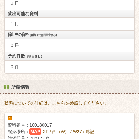
0 冊
貸出可能な資料
1 冊
貸出中の資料
（割当または回送中含む）
0 冊
予約件数
（割当含む）
0 件
所蔵情報
状態についての詳細は、こちらを参照してください。
1
資料番号：
100180017
配架場所：
MAP
2F / 西（W） / W27 / 総記
請求記号：
B081.5/ﾖｼ ﾖ