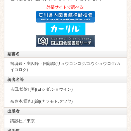
外部サイトで調べる:
副書名
留魂録・幽囚録・回顧録(リュウコンロク/ユウシュウロク/カ
イコロク)
著者名等
吉田/松陰‖[著](ヨシダ,ショウイン)
奈良本/辰也‖[編](ナラモト,タツヤ)
出版者
講談社／東京
出版年