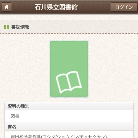
石川県立図書館
ログイン
書誌情報
資料の種別
図書
書名
吉田松陰著作選(ヨシダ/ショウイン/チョサクセン)