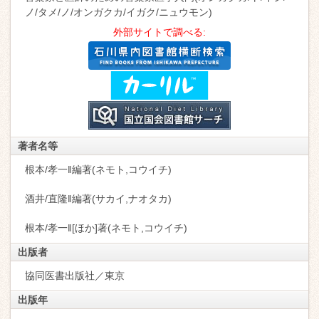
ノ/タメ/ノ/オンガクカ/イガク/ニュウモン)
外部サイトで調べる:
著者名等
根本/孝一‖編著(ネモト,コウイチ)
酒井/直隆‖編著(サカイ,ナオタカ)
根本/孝一‖[ほか]著(ネモト,コウイチ)
出版者
協同医書出版社／東京
出版年