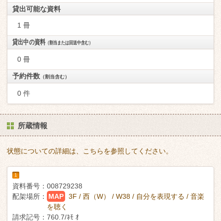
貸出可能な資料
1 冊
貸出中の資料
（割当または回送中含む）
0 冊
予約件数
（割当含む）
0 件
所蔵情報
状態についての詳細は、こちらを参照してください。
1
資料番号：
008729238
配架場所：
MAP
3F / 西（W） / W38 / 自分を表現する / 音楽
を聴く
請求記号：
760.7/ﾈﾓ ｵ