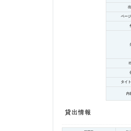
ペー
I
タイ
内
貸出情報