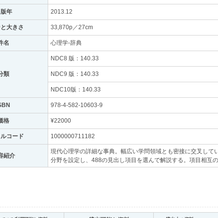
出版年
2013.12
ジと大きさ
33,870p／27cm
件名
心理学-辞典
NDC8 版：140.33
分類
NDC9 版：140.33
NDC10版：140.33
SBN
978-4-582-10603-9
価格
¥22000
トルコード
1000000711182
現代心理学の詳細な事典。幅広い学問領域とも密接に交叉してい
容紹介
分野を設定し、488の見出し項目を選んで解説する。項目相互