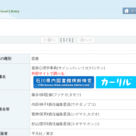
ホ
< 前へ
[ 1 / 1 ]
次へ >
料の種別
図書
最新心理学事典(サイシン/シンリガク/ジテン)
外部サイトで調べる:
書名
藤永/保‖監修(フジナガ,タモツ)
内田/伸子‖責任編集委員(ウチダ,ノブコ)
者名等
繁桝/算男‖責任編集委員(シゲマス,カズオ)
杉山/憲司‖責任編集委員(スギヤマ,ケンジ)
出版者
平凡社／東京