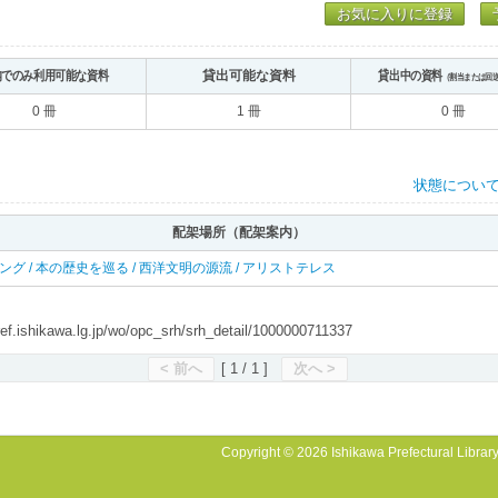
お気に入りに登録
内でのみ利用可能な資料
貸出可能な資料
貸出中の資料
（割当または回
0 冊
1 冊
0 冊
状態につい
配架場所（配架案内）
 リング / 本の歴史を巡る / 西洋文明の源流 / アリストテレス
shikawa.lg.jp/wo/opc_srh/srh_detail/1000000711337
< 前へ
[ 1 / 1 ]
次へ >
Copyright © 2026 Ishikawa Prefectural Library.