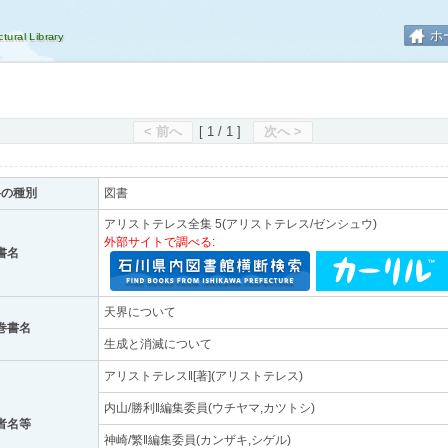
ホ
< 前へ
[ 1 / 1 ]
次へ >
料の種別
図書
アリストテレス全集 5(アリストテレス/ゼンシュウ)
外部サイトで調べる:
書名
天界について
巻書名
生成と消滅について
アリストテレス‖[著](アリストテレス)
内山/勝利‖編集委員(ウチヤマ,カツトシ)
者名等
神崎/繁‖編集委員(カンザキ,シゲル)