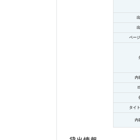
ペー
内
I
タイ
内