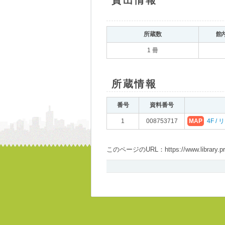
貸出情報
所蔵数
館
1 冊
所蔵情報
番号
資料番号
1
008753717
MAP
4F /
このページのURL：https://www.library.pref.i