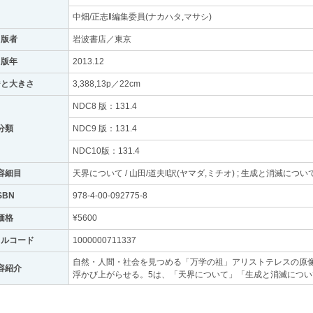
中畑/正志‖編集委員(ナカハタ,マサシ)
出版者
岩波書店／東京
出版年
2013.12
ジと大きさ
3,388,13p／22cm
NDC8 版：131.4
分類
NDC9 版：131.4
NDC10版：131.4
容細目
天界について / 山田/道夫‖訳(ヤマダ,ミチオ) ; 生成と消滅について 
SBN
978-4-00-092775-8
価格
¥5600
トルコード
1000000711337
自然・人間・社会を見つめる「万学の祖」アリストテレスの原
容紹介
浮かび上がらせる。5は、「天界について」「生成と消滅につ