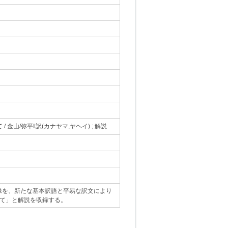
/ 金山/弥平‖訳(カナヤマ,ヤヘイ) ; 解説
像を、新たな基本訳語と平易な訳文により
いて」と解説を収録する。