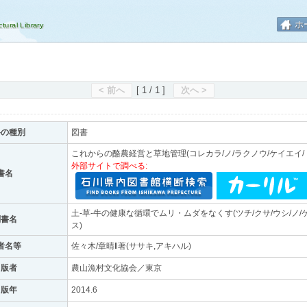
ホ
< 前へ
[ 1 / 1 ]
次へ >
料の種別
図書
これからの酪農経営と草地管理(コレカラ/ノ/ラクノウ/ケイエイ/ト
外部サイトで調べる:
書名
土-草-牛の健康な循環でムリ・ムダをなくす(ツチ/クサ/ウシ/ノ/ケ
副書名
ス)
者名等
佐々木/章晴‖著(ササキ,アキハル)
出版者
農山漁村文化協会／東京
出版年
2014.6