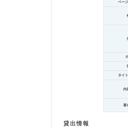
ペー
I
タイ
内
著
貸出情報