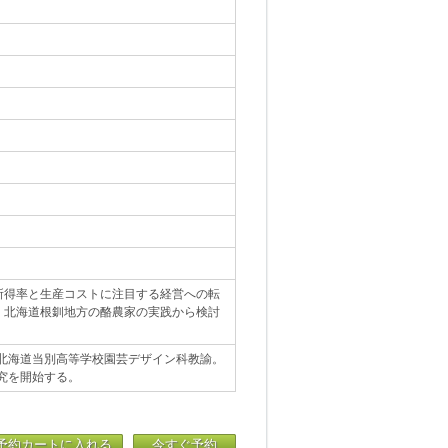
所得率と生産コストに注目する経営への転
、北海道根釧地方の酪農家の実践から検討
。北海道当別高等学校園芸デザイン科教諭。
究を開始する。
予約カートに入れる
今すぐ予約