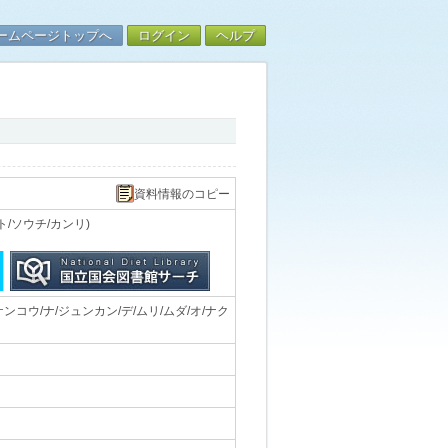
ームページトップへ
ログイン
ヘルプ
資料情報のコピー
/ソウチ/カンリ)
ンコウ/ナ/ジュンカン/デ/ムリ/ムダ/オ/ナク