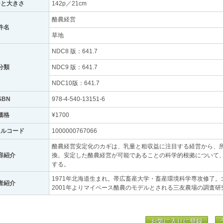
ジと大きさ
142p／21cm
酪農経営
件名
草地
NDC8 版：641.7
分類
NDC9 版：641.7
NDC10版：641.7
SBN
978-4-540-13151-6
価格
¥1700
トルコード
1000000767066
酪農経営安定化のカギは、乳量と粗収益に注目する経営から、
容紹介
換。安定した酪農経営が可能であることの科学的根拠について
する。
1971年北海道生まれ。帯広畜産大学・畜産環境科学専攻修了
者紹介
2001年よりマイペース酪農のモデルとされる三友農場の調査研
お気に入りに登録