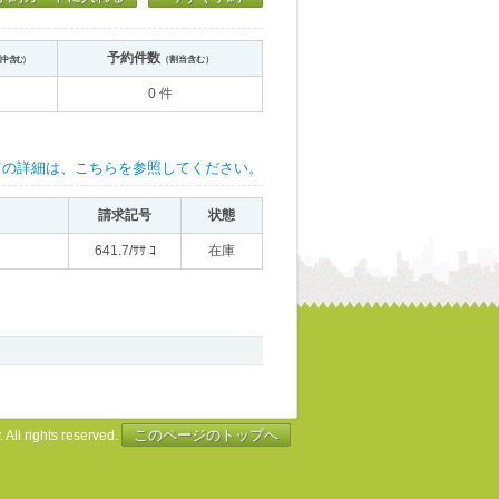
予約件数
送中含む）
（割当含む）
0 件
ての詳細は、こちらを参照してください。
請求記号
状態
641.7/ｻｻ ｺ
在庫
このページのトップへ
 All rights reserved.