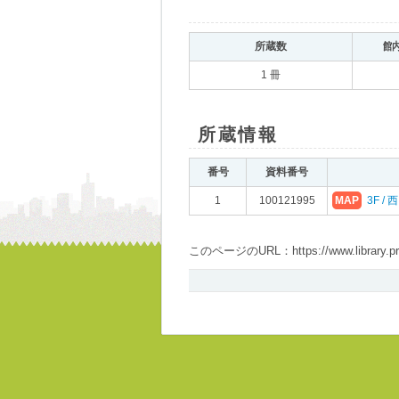
所蔵数
館
1 冊
所蔵情報
番号
資料番号
1
100121995
MAP
3F / 
このページのURL：https://www.library.pref.i