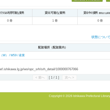
内でのみ利用可能な資料
貸出可能な資料
貸出中の資料
（割当または回
0 冊
1 冊
0 冊
状態につい
配架場所（配架案内）
西（W） / W59 / 産業
shikawa.lg.jp/wo/opc_srh/srh_detail/1000000767066
< 前へ
[ 1 / 1 ]
次へ >
Copyright © 2026 Ishikawa Prefectural Library.