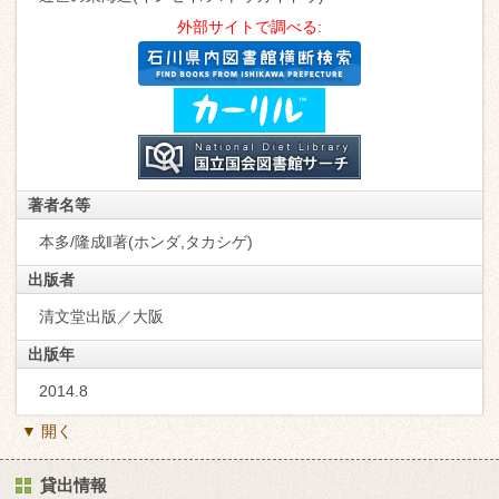
外部サイトで調べる:
著者名等
本多/隆成‖著(ホンダ,タカシゲ)
出版者
清文堂出版／大阪
出版年
2014.8
▼ 開く
貸出情報