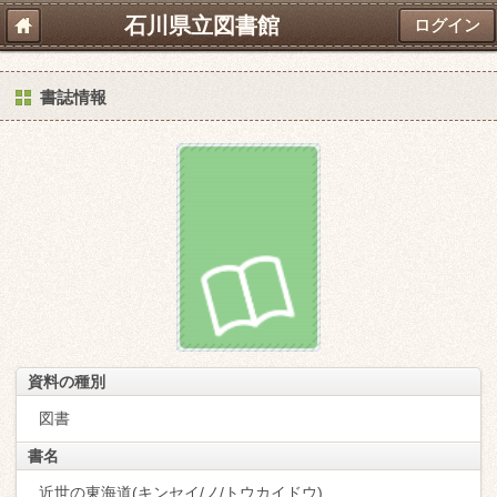
石川県立図書館
ログイン
書誌情報
資料の種別
図書
書名
近世の東海道(キンセイ/ノ/トウカイドウ)