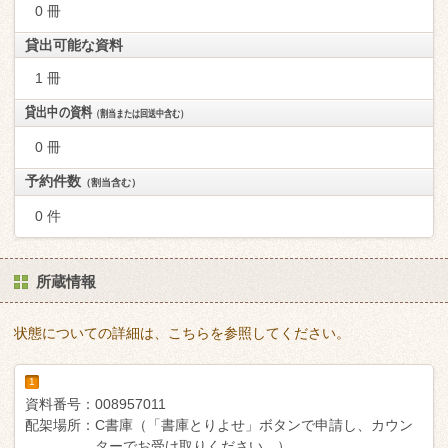
0 冊
貸出可能な資料
1 冊
貸出中の資料
（割当または回送中含む）
0 冊
予約件数
（割当含む）
0 件
所蔵情報
状態についての詳細は、こちらを参照してください。
1
資料番号：
008957011
配架場所：
C書庫（「書庫とりよせ」ボタンで申請し、カウン
ターでお受け取りください。）