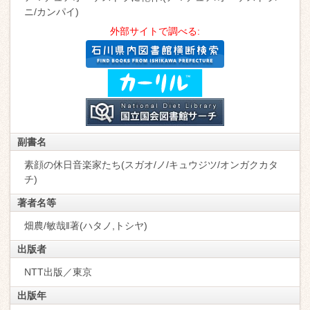
ニ/カンパイ)
外部サイトで調べる:
副書名
素顔の休日音楽家たち(スガオ/ノ/キュウジツ/オンガクカタ
チ)
著者名等
畑農/敏哉‖著(ハタノ,トシヤ)
出版者
NTT出版／東京
出版年