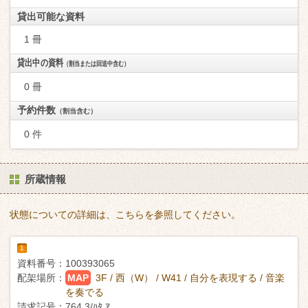
貸出可能な資料
1 冊
貸出中の資料
（割当または回送中含む）
0 冊
予約件数
（割当含む）
0 件
所蔵情報
状態についての詳細は、こちらを参照してください。
1
資料番号：
100393065
配架場所：
MAP
3F / 西（W） / W41 / 自分を表現する / 音楽
を奏でる
請求記号：
764.3/ﾊﾀ ｱ