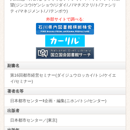
望(ジンコウ/ゲンショウ/ジダイ/ノ/マチズクリ/ト/ファシリ
ティ/マネジメント/ノ/テンボウ)
外部サイトで調べる:
副書名
第16回都市経営セミナー(ダイジュウロッカイ/トシ/ケイエ
イ/セミナー)
著者名等
日本都市センター‖企画・編集(ニホン/トシ/センター)
出版者
日本都市センター／[東京]
出版年