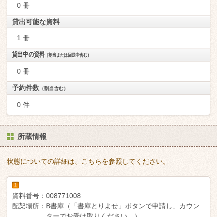
0 冊
貸出可能な資料
1 冊
貸出中の資料
（割当または回送中含む）
0 冊
予約件数
（割当含む）
0 件
所蔵情報
状態についての詳細は、こちらを参照してください。
1
資料番号：
008771008
配架場所：
B書庫（「書庫とりよせ」ボタンで申請し、カウン
ターでお受け取りください。）