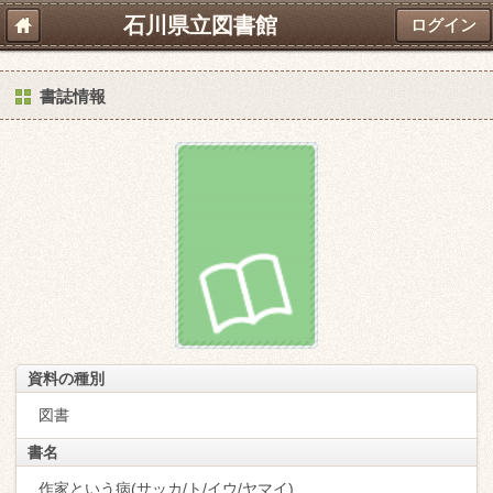
石川県立図書館
ログイン
書誌情報
資料の種別
図書
書名
作家という病(サッカ/ト/イウ/ヤマイ)