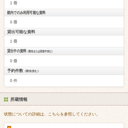
1 冊
館内でのみ利用可能な資料
0 冊
貸出可能な資料
1 冊
貸出中の資料
（割当または回送中含む）
0 冊
予約件数
（割当含む）
0 件
所蔵情報
状態についての詳細は、こちらを参照してください。
1