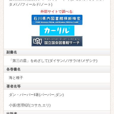
タメ/ノ/フィールド/ノート)
外部サイトで調べる:
副書名
「第三の皿」をめざして(ダイサン/ノ/サラ/オ/メザシテ)
各巻書名
海と種子
著者名等
ダン・バーバー‖著(バーバー,ダン)
小坂/恵理‖訳(コサカ,エリ)
出版者