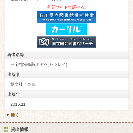
外部サイトで調べる:
著者名等
三宅/雪嶺‖著(ミヤケ,セツレイ)
出版者
慧文社／東京
出版年
2015.11
▼ 開く
貸出情報