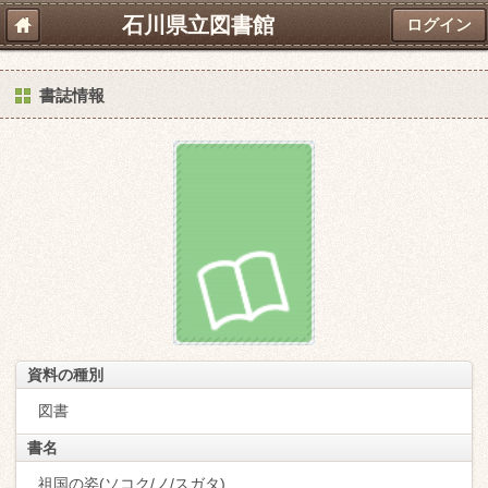
石川県立図書館
ログイン
書誌情報
資料の種別
図書
書名
祖国の姿(ソコク/ノ/スガタ)