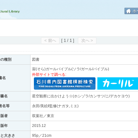
ホ
< 前へ
[ 1 / 1 ]
次へ >
料の種別
図書
宙(そら)ガールバイブル(ソラ/ガール/バイブル)
外部サイトで調べる:
書名
副書名
星空観察に出かけよう☆(ホシゾラ/カンサツ/ニ/デカケヨウ)
者名等
永田/美絵‖監修(ナガタ,ミエ)
出版者
双葉社／東京
出版年
2015.12
ジと大きさ
95p／21cm