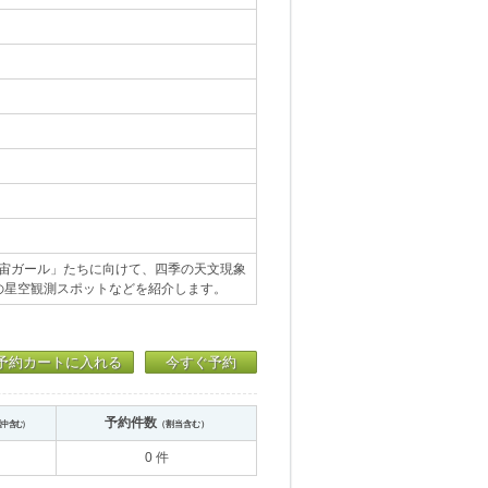
「宙ガール」たちに向けて、四季の天文現象
の星空観測スポットなどを紹介します。
予約カートに入れる
今すぐ予約
予約件数
送中含む）
（割当含む）
0 件