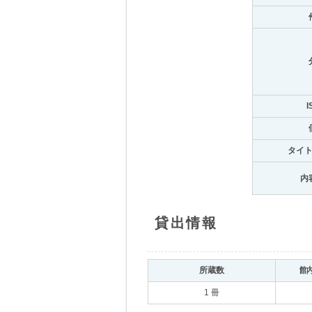
I
タイ
内
貸出情報
所蔵数
館
1 冊