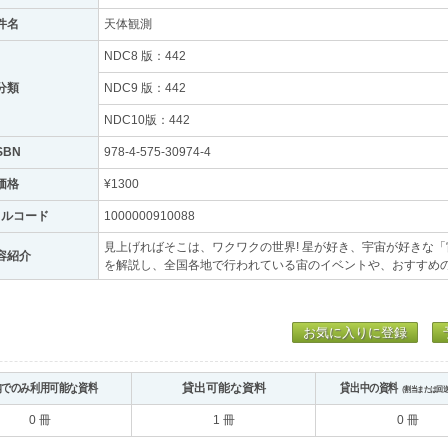
件名
天体観測
NDC8 版：442
分類
NDC9 版：442
NDC10版：442
SBN
978-4-575-30974-4
価格
¥1300
トルコード
1000000910088
見上げればそこは、ワクワクの世界! 星が好き、宇宙が好きな
容紹介
を解説し、全国各地で行われている宙のイベントや、おすすめ
お気に入りに登録
内でのみ利用可能な資料
貸出可能な資料
貸出中の資料
（割当または回
0 冊
1 冊
0 冊