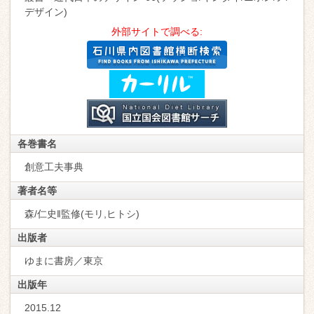
デザイン)
外部サイトで調べる:
各巻書名
創意工夫事典
著者名等
森/仁史‖監修(モリ,ヒトシ)
出版者
ゆまに書房／東京
出版年
2015.12