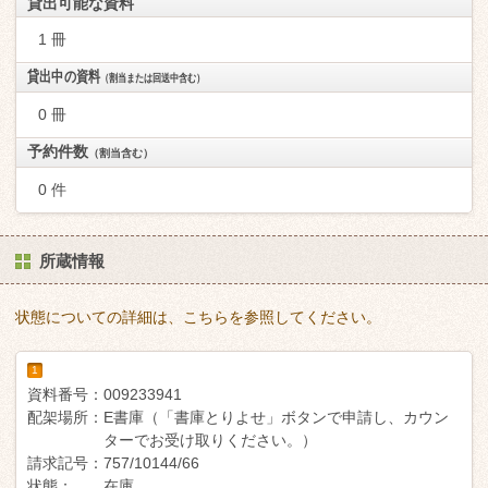
貸出可能な資料
1 冊
貸出中の資料
（割当または回送中含む）
0 冊
予約件数
（割当含む）
0 件
所蔵情報
状態についての詳細は、こちらを参照してください。
1
資料番号：
009233941
配架場所：
E書庫（「書庫とりよせ」ボタンで申請し、カウン
ターでお受け取りください。）
請求記号：
757/10144/66
状態：
在庫