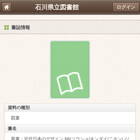
石川県立図書館
ログイン
書誌情報
資料の種別
図書
書名
叢書・近代日本のデザイン 66(ソウショ/キンダイ/ニホン/ノ/