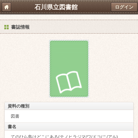
石川県立図書館
ログイン
書誌情報
資料の種別
図書
書名
てのひら島はどこにある(テノヒラジマ/ワ/ドコ/ニ/アル)