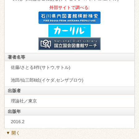
外部サイトで調べる:
著者名等
佐藤/さとる‖作(サトウ,サトル)
池田/仙三郎‖絵(イケダ,センザブロウ)
出版者
理論社／東京
出版年
2016.2
▼ 開く