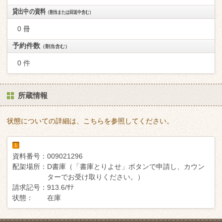
貸出中の資料
（割当または回送中含む）
0 冊
予約件数
（割当含む）
0 件
所蔵情報
状態についての詳細は、こちらを参照してください。
1
資料番号：
009021296
配架場所：
D書庫（「書庫とりよせ」ボタンで申請し、カウン
ターでお受け取りください。）
請求記号：
913.6/ｻﾃ
状態：
在庫