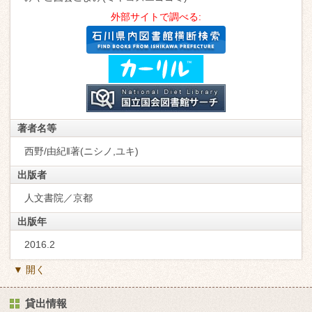
外部サイトで調べる:
著者名等
西野/由紀‖著(ニシノ,ユキ)
出版者
人文書院／京都
出版年
2016.2
▼ 開く
貸出情報