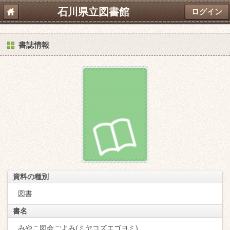
石川県立図書館
ログイン
書誌情報
資料の種別
図書
書名
みやこ図会ごよみ(ミヤコズエゴヨミ)