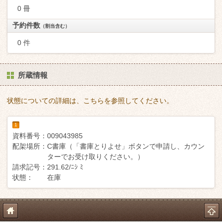
0 冊
予約件数
（割当含む）
0 件
所蔵情報
状態についての詳細は、こちらを参照してください。
1
資料番号：
009043985
配架場所：
C書庫（「書庫とりよせ」ボタンで申請し、カウン
ターでお受け取りください。）
請求記号：
291.62/ﾆｼ ﾐ
状態：
在庫