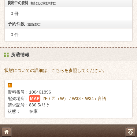
貸出中の資料
（割当または回送中含む）
0 冊
予約件数
（割当含む）
0 件
所蔵情報
状態についての詳細は、こちらを参照してください。
1
資料番号：
100461896
配架場所：
MAP
2F / 西（W） / W33～W34 / 言語
請求記号：
836.5/ﾅｶ ﾀ
状態：
在庫