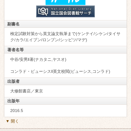
副書名
検定試験対策から英文論文執筆まで(ケンテイ/シケン/タイサ
ク/カラ/エイブン/ロンブン/シッピツ/マデ)
著者名等
中谷/安男‖著(ナカタニ,ヤスオ)
コンラド・ビューシス‖英文校閲(ビューシス,コンラド)
出版者
大修館書店／東京
出版年
2016.5
▼ 開く