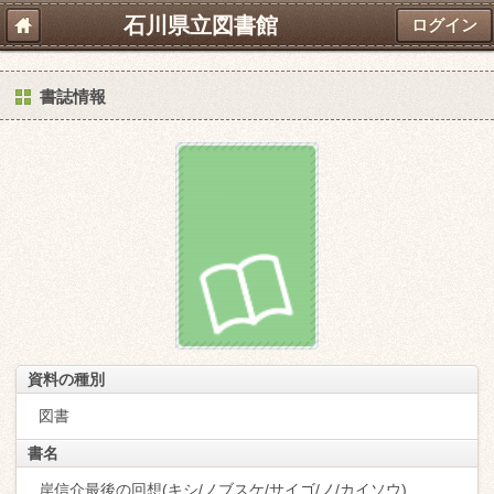
石川県立図書館
ログイン
書誌情報
資料の種別
図書
書名
岸信介最後の回想(キシ/ノブスケ/サイゴ/ノ/カイソウ)