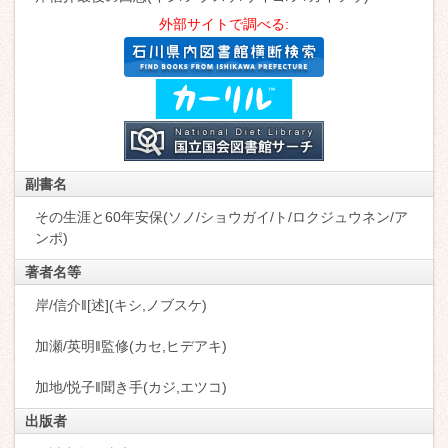
外部サイトで調べる:
副書名
その生涯と60年安保(ソノ/ショウガイ/ト/ロクジュウネン/ア
ンポ)
著者名等
岸/信介‖[述](キシ,ノブスケ)
加瀬/英明‖監修(カセ,ヒデアキ)
加地/悦子‖聞き手(カジ,エツコ)
出版者