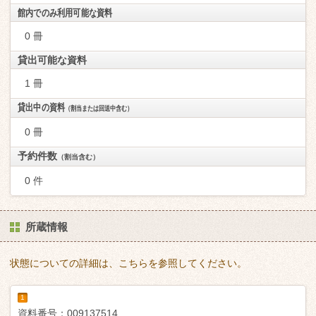
館内でのみ利用可能な資料
0 冊
貸出可能な資料
1 冊
貸出中の資料
（割当または回送中含む）
0 冊
予約件数
（割当含む）
0 件
所蔵情報
状態についての詳細は、こちらを参照してください。
1
資料番号：
009137514