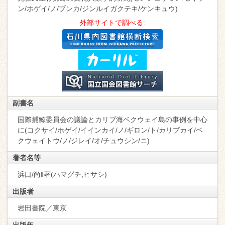
ン/ホゲイ/ノ/ブンカ/ジンルイガクテキ/ケンキュウ)
外部サイトで調べる:
副書名
国際捕鯨委員会の議論とカリブ海ベクウェイ島の事例を中心
に(コクサイ/ホゲイ/イインカイ/ノ/ギロン/ト/カリブカイ/ベ
クウェイトウ/ノ/ジレイ/オ/チュウシン/ニ)
著者名等
浜口/尚‖著(ハマグチ,ヒサシ)
出版者
岩田書院／東京
出版年