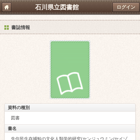
石川県立図書館
ログイン
書誌情報
資料の種別
図書
書名
先住民生存捕鯨の文化人類学的研究(センジュウミン/セイゾ