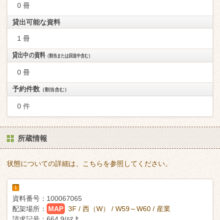
0 冊
貸出可能な資料
1 冊
貸出中の資料
（割当または回送中含む）
0 冊
予約件数
（割当含む）
0 件
所蔵情報
状態についての詳細は、こちらを参照してください。
1
資料番号：
100067065
配架場所：
MAP
3F / 西（W） / W59～W60 / 産業
請求記号：
664.9/ﾊﾏ ｾ