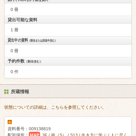
0 冊
貸出可能な資料
1 冊
貸出中の資料
（割当または回送中含む）
0 冊
予約件数
（割当含む）
0 件
所蔵情報
状態についての詳細は、こちらを参照してください。
1
資料番号：
009138819
配架場所：
MAP
3F / 南（S） / S13 / 生き方に学ぶ / 人に尽く