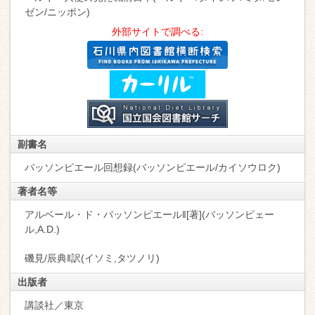
ゼン/ニッポン)
外部サイトで調べる:
副書名
バッソンピエール回想録(バッソンピエール/カイソウロク)
著者名等
アルベール・ド・バッソンピエール‖[著](バッソンピェー
ル,A.D.)
磯見/辰典‖訳(イソミ,タツノリ)
出版者
講談社／東京