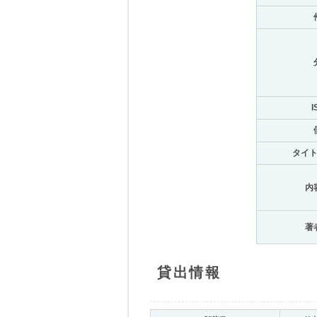
I
タイ
内
著
貸出情報