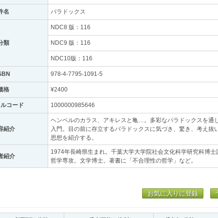
件名
パラドックス
NDC8 版：116
分類
NDC9 版：116
NDC10版：116
SBN
978-4-7795-1091-5
価格
¥2400
トルコード
1000000985646
ヘンペルのカラス、アキレスと亀…。多彩なパラドックスを通
容紹介
入門。目の前に存立するパラドックスに気づき、驚き、考え抜
思想を紹介する。
1974年長崎県生まれ。千葉大学大学院社会文化科学研究科博
者紹介
哲学専攻。文学博士。著書に「不合理性の哲学」など。
お気に入りに登録