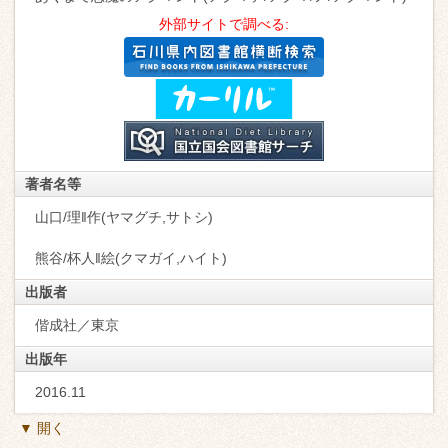
外部サイトで調べる:
著者名等
山口/理‖作(ヤマグチ,サトシ)
熊谷/杯人‖絵(クマガイ,ハイト)
出版者
偕成社／東京
出版年
2016.11
▼ 開く