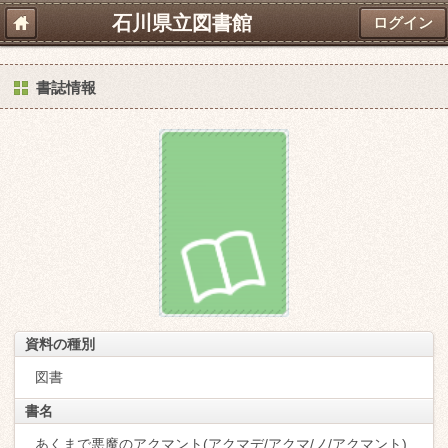
石川県立図書館
ログイン
書誌情報
資料の種別
図書
書名
あくまで悪魔のアクマント(アクマデ/アクマ/ノ/アクマント)