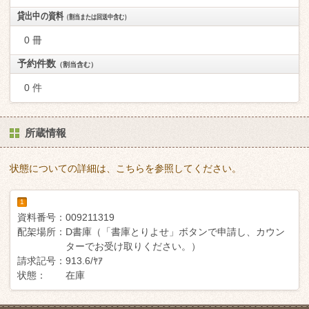
貸出中の資料
（割当または回送中含む）
0 冊
予約件数
（割当含む）
0 件
所蔵情報
状態についての詳細は、こちらを参照してください。
1
資料番号：
009211319
配架場所：
D書庫（「書庫とりよせ」ボタンで申請し、カウン
ターでお受け取りください。）
請求記号：
913.6/ﾔｱ
状態：
在庫