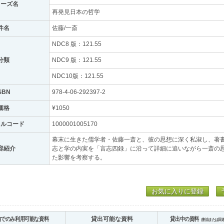
リーズ名
再発見日本の哲学
件名
佐藤/一斎
NDC8 版：121.55
分類
NDC9 版：121.55
NDC10版：121.55
SBN
978-4-06-292397-2
価格
¥1050
トルコード
1000001005170
幕末に生きた儒学者・佐藤一斎と、彼の思想に深く私淑し、著
容紹介
志と学の内実を「言志四録」に沿って詳細に追いながら一斎の
た影響を考察する。
お気に入りに登録
内でのみ利用可能な資料
貸出可能な資料
貸出中の資料
（割当または回