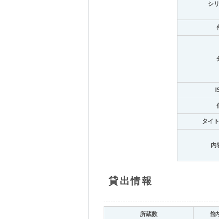
シ
I
タイ
内
貸出情報
所蔵数
館