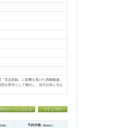
書「言志四録」に影響を受けた西郷隆盛。
思想を哲学として検討し、近代日本に与え
予約カートに入れる
今すぐ予約
予約件数
送中含む）
（割当含む）