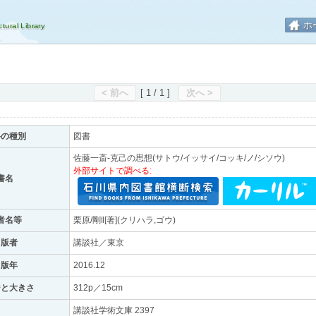
ホ
< 前へ
[ 1 / 1 ]
次へ >
料の種別
図書
佐藤一斎-克己の思想(サトウ/イッサイ/コッキ/ノ/シソウ)
外部サイトで調べる:
書名
者名等
栗原/剛‖[著](クリハラ,ゴウ)
出版者
講談社／東京
出版年
2016.12
ジと大きさ
312p／15cm
講談社学術文庫 2397