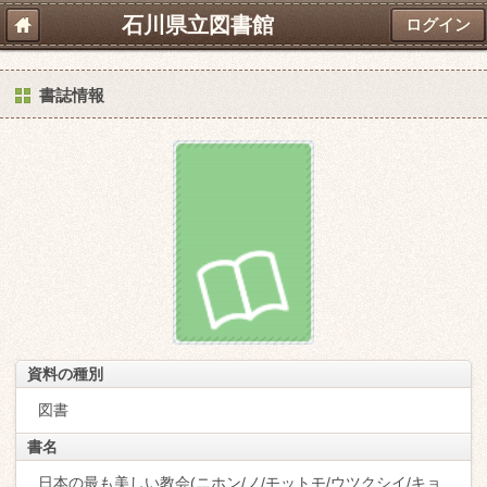
石川県立図書館
ログイン
書誌情報
資料の種別
図書
書名
日本の最も美しい教会(ニホン/ノ/モットモ/ウツクシイ/キョ