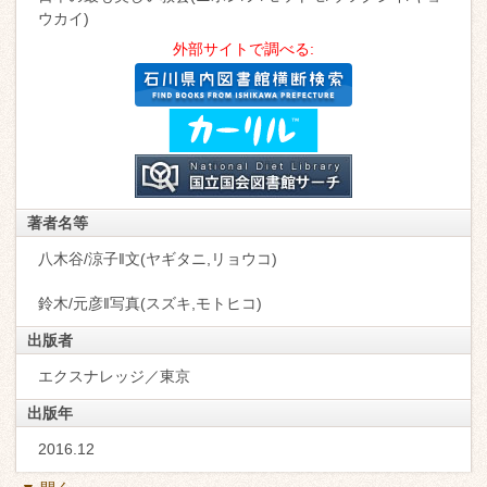
ウカイ)
外部サイトで調べる:
著者名等
八木谷/涼子‖文(ヤギタニ,リョウコ)
鈴木/元彦‖写真(スズキ,モトヒコ)
出版者
エクスナレッジ／東京
出版年
2016.12