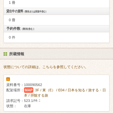
1 冊
貸出中の資料
（割当または回送中含む）
0 冊
予約件数
（割当含む）
0 件
所蔵情報
状態についての詳細は、こちらを参照してください。
1
資料番号：
100090562
配架場所：
MAP
3F / 東（E） / E04 / 日本を知る / 旅する・日
本 / 拝観する旅
請求記号：
523.1/ﾔｷ ﾆ
状態：
在庫