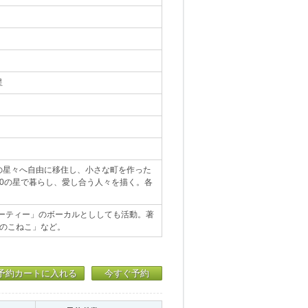
星
の星々へ自由に移住し、小さな町を作った
0の星で暮らし、愛し合う人々を描く。各
サーティー」のボーカルとししても活動。著
きのこねこ」など。
予約カートに入れる
今すぐ予約