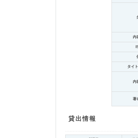
内
I
タイ
内
著
貸出情報