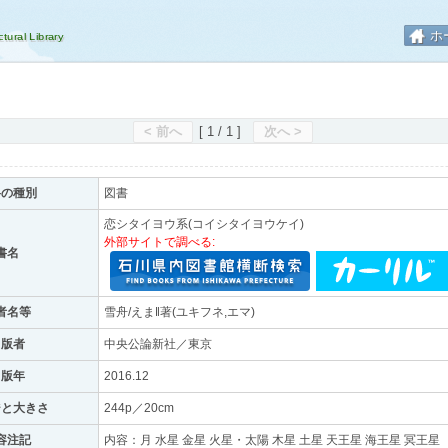
ホ
< 前へ
[ 1 / 1 ]
次へ >
料の種別
図書
恋シタイヨウ系(コイシタイヨウケイ)
外部サイトで調べる:
書名
者名等
雪舟/えま‖著(ユキフネ,エマ)
出版者
中央公論新社／東京
出版年
2016.12
ジと大きさ
244p／20cm
容注記
内容：月 水星 金星 火星・太陽 木星 土星 天王星 海王星 冥王星