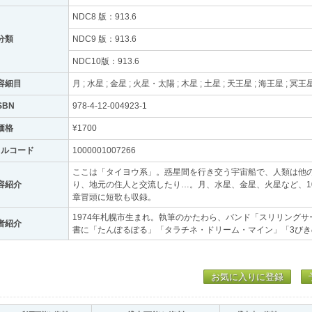
NDC8 版：913.6
分類
NDC9 版：913.6
NDC10版：913.6
容細目
月 ; 水星 ; 金星 ; 火星・太陽 ; 木星 ; 土星 ; 天王星 ; 海王星 ; 冥王
SBN
978-4-12-004923-1
価格
¥1700
トルコード
1000001007266
ここは「タイヨウ系」。惑星間を行き交う宇宙船で、人類は他
容紹介
り、地元の住人と交流したり…。月、水星、金星、火星など、1
章冒頭に短歌も収録。
1974年札幌市生まれ。執筆のかたわら、バンド「スリリング
者紹介
書に「たんぽるぽる」「タラチネ・ドリーム・マイン」「3び
お気に入りに登録