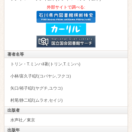
外部サイトで調べる:
著者名等
トリン・T.ミンハ‖著(トリン,T.ミンハ)
小林/富久子‖訳(コバヤシ,フクコ)
矢口/裕子‖訳(ヤグチ,ユウコ)
村尾/静二‖訳(ムラオ,セイジ)
出版者
水声社／東京
出版年