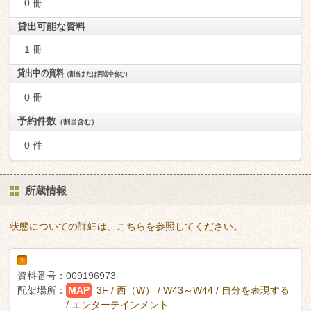
0 冊
貸出可能な資料
1 冊
貸出中の資料
（割当または回送中含む）
0 冊
予約件数
（割当含む）
0 件
所蔵情報
状態についての詳細は、こちらを参照してください。
1
資料番号：
009196973
配架場所：
MAP
3F / 西（W） / W43～W44 / 自分を表現する
/ エンターテインメント