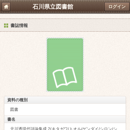
石川県立図書館
ログイン
書誌情報
資料の種別
図書
書名
北川透現代詩論集成 2(キタガワ/トオル/ゲンダイ/シロン/シ