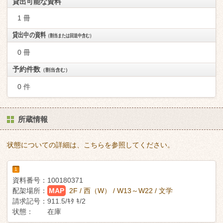
貸出可能な資料
1 冊
貸出中の資料
（割当または回送中含む）
0 冊
予約件数
（割当含む）
0 件
所蔵情報
状態についての詳細は、こちらを参照してください。
1
資料番号：
100180371
配架場所：
MAP
2F / 西（W） / W13～W22 / 文学
請求記号：
911.5/ｷﾀ ｷ/2
状態：
在庫