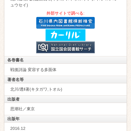
ュウセイ)
外部サイトで調べる:
各巻書名
戦後詩論 変容する多面体
著者名等
北川/透‖著(キタガワ,トオル)
出版者
思潮社／東京
出版年
2016.12