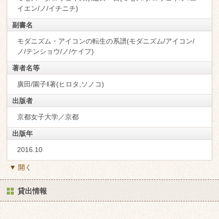
イエン/ノ/イチニチ)
副書名
モダニズム・アイコンの転生の系譜(モダニズム/アイコン/
ノ/テンショウ/ノ/ケイフ)
著者名等
廣田/園子‖著(ヒロタ,ソノコ)
出版者
京都女子大学／京都
出版年
2016.10
▼ 開く
貸出情報