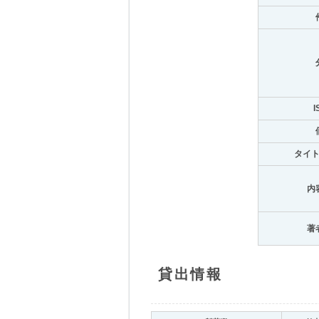
I
タイ
内
著
貸出情報