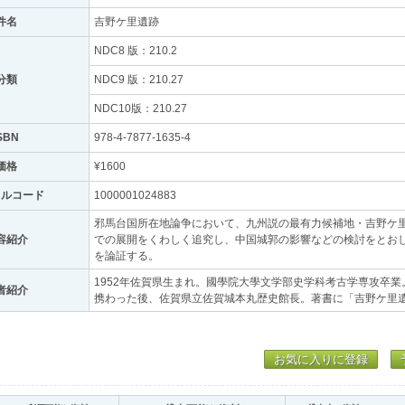
件名
吉野ケ里遺跡
NDC8 版：210.2
分類
NDC9 版：210.27
NDC10版：210.27
SBN
978-4-7877-1635-4
価格
¥1600
トルコード
1000001024883
邪馬台国所在地論争において、九州説の最有力候補地・吉野ケ
容紹介
での展開をくわしく追究し、中国城郭の影響などの検討をとお
を論証する。
1952年佐賀県生まれ。國學院大學文学部史学科考古学専攻卒
者紹介
携わった後、佐賀県立佐賀城本丸歴史館長。著書に「吉野ケ里
お気に入りに登録