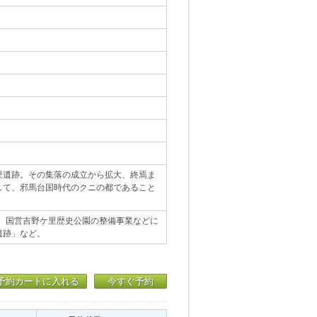
里遺跡。その集落の成立から拡大、終焉ま
して、邪馬台国時代のクニの都であること
業。国営吉野ケ里歴史公園の整備事業などに
遺跡」など。
予約カートに入れる
今すぐ予約