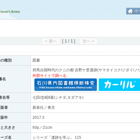
ホ
< 前へ
[ 1 / 1 ]
次へ >
料の種別
図書
邪馬台国時代のクニの都 吉野ケ里遺跡(ヤマタイコク/ジダイ/ノ/ク
外部サイトで調べる:
書名
者名等
七田/忠昭‖著(シチダ,タダアキ)
出版者
新泉社／東京
出版年
2017.3
ジと大きさ
93p／21cm
リーズ名
シリーズ「遺跡を学ぶ」 115