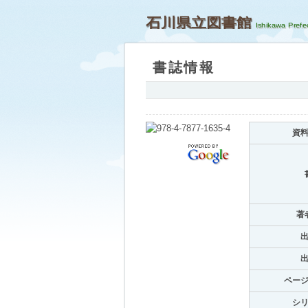
石川県立図書館
書誌情報
資
著
ペー
シ