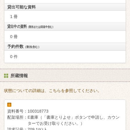
貸出可能な資料
1 冊
貸出中の資料
（割当または回送中含む）
0 冊
予約件数
（割当含む）
0 件
所蔵情報
状態についての詳細は、こちらを参照してください。
1
資料番号：
100318773
配架場所：
E書庫（「書庫とりよせ」ボタンで申請し、カウン
ターでお受け取りください。）
請求記号：
709.1/ﾍﾝ ﾄ