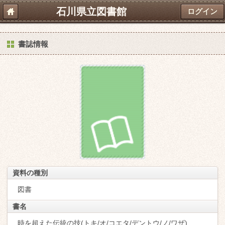
石川県立図書館
ログイン
書誌情報
資料の種別
図書
書名
時を超えた伝統の技(トキ/オ/コエタ/デントウ/ノ/ワザ)