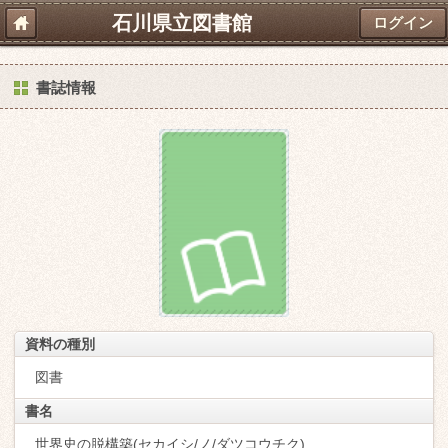
石川県立図書館
ログイン
書誌情報
資料の種別
図書
書名
世界史の脱構築(セカイシ/ノ/ダツコウチク)