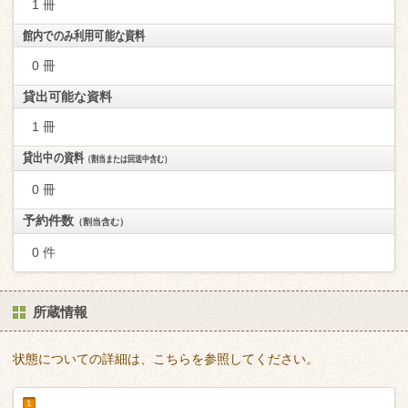
1 冊
館内でのみ利用可能な資料
0 冊
貸出可能な資料
1 冊
貸出中の資料
（割当または回送中含む）
0 冊
予約件数
（割当含む）
0 件
所蔵情報
状態についての詳細は、こちらを参照してください。
1