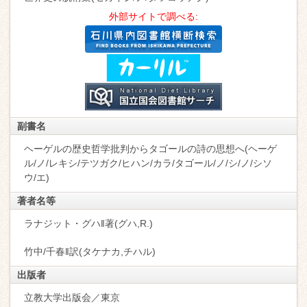
外部サイトで調べる:
副書名
ヘーゲルの歴史哲学批判からタゴールの詩の思想へ(ヘーゲ
ル/ノ/レキシ/テツガク/ヒハン/カラ/タゴール/ノ/シ/ノ/シソ
ウ/エ)
著者名等
ラナジット・グハ‖著(グハ,R.)
竹中/千春‖訳(タケナカ,チハル)
出版者
立教大学出版会／東京