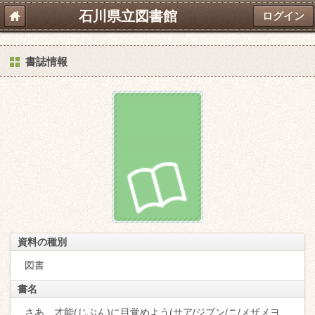
石川県立図書館
ログイン
書誌情報
資料の種別
図書
書名
さあ、才能(じぶん)に目覚めよう(サア/ジブン/ニ/メザメヨ