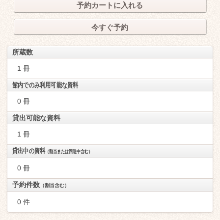
予約カートに入れる
今すぐ予約
所蔵数
1 冊
館内でのみ利用可能な資料
0 冊
貸出可能な資料
1 冊
貸出中の資料
（割当または回送中含む）
0 冊
予約件数
（割当含む）
0 件