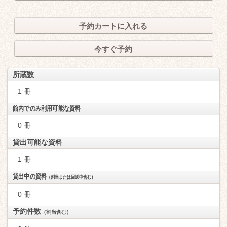
予約カートに入れる
今すぐ予約
所蔵数
1 冊
館内でのみ利用可能な資料
0 冊
貸出可能な資料
1 冊
貸出中の資料
（割当または回送中含む）
0 冊
予約件数
（割当含む）