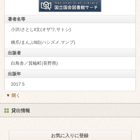
著者名等
小沢/さとし‖文(オザワ,サトシ)
橋爪/まんぷ‖絵(ハシズメ,マンプ)
出版者
白鳥舎／箕輪町(長野県)
出版年
2017.5
▼ 開く
貸出情報
お気に入りに登録