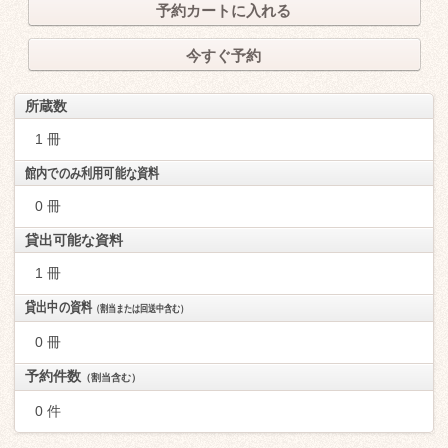
予約カートに入れる
今すぐ予約
所蔵数
1 冊
館内でのみ利用可能な資料
0 冊
貸出可能な資料
1 冊
貸出中の資料
（割当または回送中含む）
0 冊
予約件数
（割当含む）
0 件