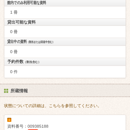
館内でのみ利用可能な資料
1 冊
貸出可能な資料
0 冊
貸出中の資料
（割当または回送中含む）
0 冊
予約件数
（割当含む）
0 件
所蔵情報
状態についての詳細は、こちらを参照してください。
1
資料番号：
009385188