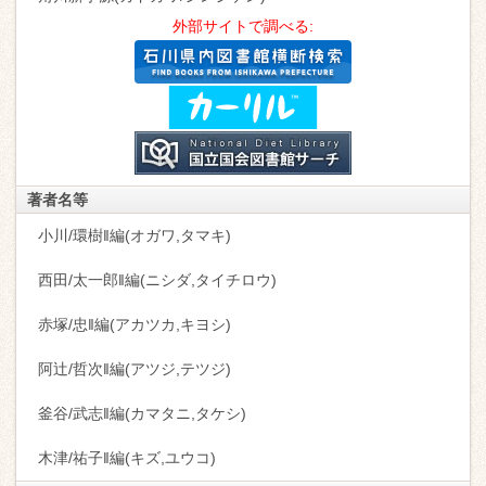
外部サイトで調べる:
著者名等
小川/環樹‖編(オガワ,タマキ)
西田/太一郎‖編(ニシダ,タイチロウ)
赤塚/忠‖編(アカツカ,キヨシ)
阿辻/哲次‖編(アツジ,テツジ)
釜谷/武志‖編(カマタニ,タケシ)
木津/祐子‖編(キズ,ユウコ)