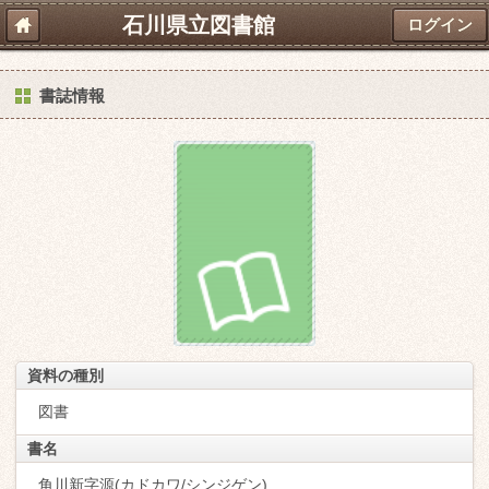
石川県立図書館
ログイン
書誌情報
資料の種別
図書
書名
角川新字源(カドカワ/シンジゲン)