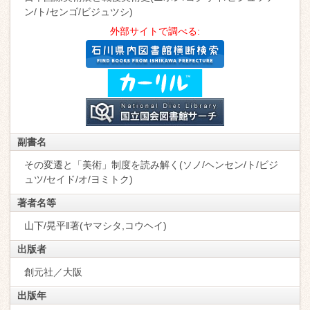
ン/ト/センゴ/ビジュツシ)
外部サイトで調べる:
副書名
その変遷と「美術」制度を読み解く(ソノ/ヘンセン/ト/ビジ
ュツ/セイド/オ/ヨミトク)
著者名等
山下/晃平‖著(ヤマシタ,コウヘイ)
出版者
創元社／大阪
出版年