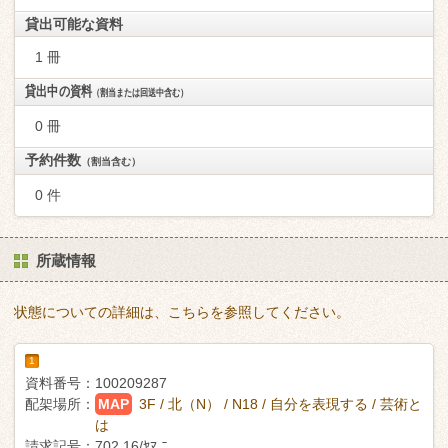
貸出可能な資料
1 冊
貸出中の資料
（割当または回送中含む）
0 冊
予約件数
（割当含む）
0 件
所蔵情報
状態についての詳細は、こちらを参照してください。
1
資料番号：
100209287
配架場所：
MAP
3F / 北（N） / N18 / 自分を表現する / 芸術と
は
請求記号：
702.16/ﾔﾏ ﾆ