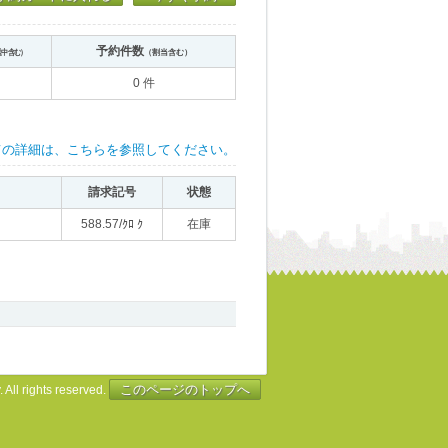
予約件数
送中含む）
（割当含む）
0 件
ての詳細は、こちらを参照してください。
請求記号
状態
588.57/ｸﾛ ｸ
在庫
このページのトップへ
 All rights reserved.