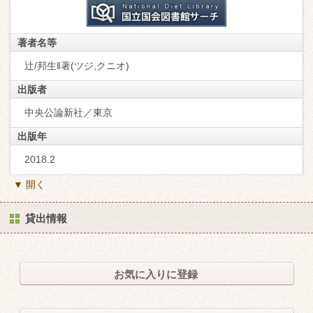
著者名等
辻/邦生‖著(ツジ,クニオ)
出版者
中央公論新社／東京
出版年
2018.2
▼ 開く
貸出情報
お気に入りに登録