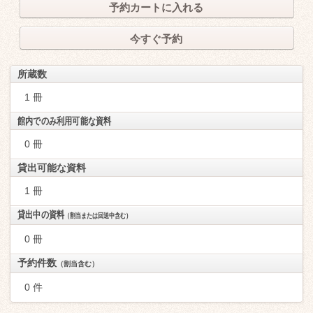
予約カートに入れる
今すぐ予約
所蔵数
1 冊
館内でのみ利用可能な資料
0 冊
貸出可能な資料
1 冊
貸出中の資料
（割当または回送中含む）
0 冊
予約件数
（割当含む）
0 件