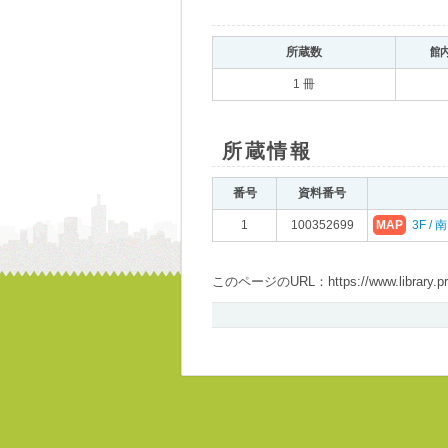
所蔵数
館
1 冊
所蔵情報
番号
資料番号
1
100352699
MAP
3F /
このページのURL：https://www.library.pref.i