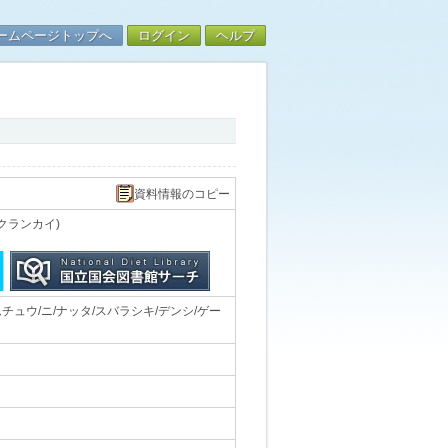
ームページトップへ
ログイン
ヘルプ
資料情報のコピー
クランカイ)
ュウ/ニ/ナッタ/スバラシキ/デンシ/ゲー