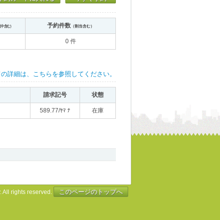
予約件数
送中含む）
（割当含む）
0 件
ての詳細は、こちらを参照してください。
請求記号
状態
589.77/ﾔﾏ ﾅ
在庫
このページのトップへ
 All rights reserved.