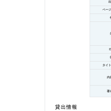
ペー
I
タイ
内
著
貸出情報