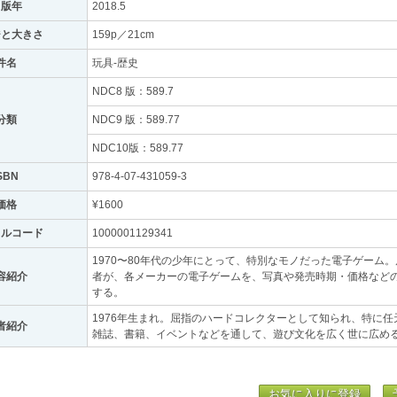
出版年
2018.5
ジと大きさ
159p／21cm
件名
玩具-歴史
NDC8 版：589.7
分類
NDC9 版：589.77
NDC10版：589.77
SBN
978-4-07-431059-3
価格
¥1600
トルコード
1000001129341
1970〜80年代の少年にとって、特別なモノだった電子ゲーム
容紹介
者が、各メーカーの電子ゲームを、写真や発売時期・価格など
する。
1976年生まれ。屈指のハードコレクターとして知られ、特に
者紹介
雑誌、書籍、イベントなどを通して、遊び文化を広く世に広め
お気に入りに登録