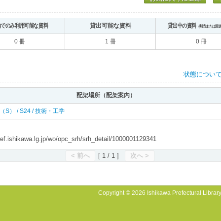
内でのみ利用可能な資料
貸出可能な資料
貸出中の資料
（割当または回
0 冊
1 冊
0 冊
状態につい
配架場所（配架案内）
 南（S） / S24 / 技術・工学
shikawa.lg.jp/wo/opc_srh/srh_detail/1000001129341
< 前へ
[ 1 / 1 ]
次へ >
Copyright © 2026 Ishikawa Prefectural Library.