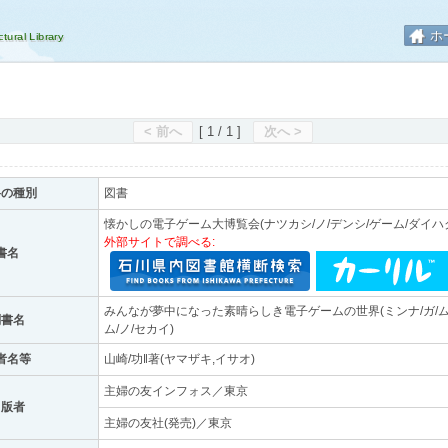
ホ
< 前へ
[ 1 / 1 ]
次へ >
料の種別
図書
懐かしの電子ゲーム大博覧会(ナツカシ/ノ/デンシ/ゲーム/ダイハ
外部サイトで調べる:
書名
みんなが夢中になった素晴らしき電子ゲームの世界(ミンナ/ガ/ムチ
副書名
ム/ノ/セカイ)
者名等
山崎/功‖著(ヤマザキ,イサオ)
主婦の友インフォス／東京
出版者
主婦の友社(発売)／東京