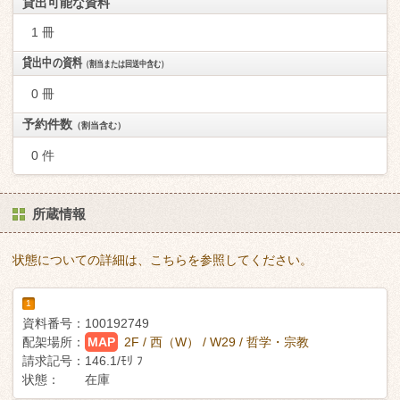
貸出可能な資料
1 冊
貸出中の資料
（割当または回送中含む）
0 冊
予約件数
（割当含む）
0 件
所蔵情報
状態についての詳細は、こちらを参照してください。
1
資料番号：
100192749
配架場所：
MAP
2F / 西（W） / W29 / 哲学・宗教
請求記号：
146.1/ﾓﾘ ﾌ
状態：
在庫